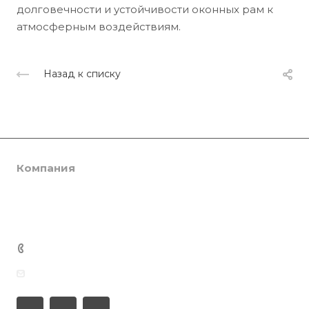
долговечности и устойчивости оконных рам к
атмосферным воздействиям.
Назад к списку
Компания
Каталог
О компании
Сертификаты
Услуги
SmartPRO
Партнеры
SmartTHERMO
Консалтинг
+7 701 201 22 88
Отзывы
Weber 3
Ламинация
Медиацентр
info@smartprof.kz
Weber 5
Инженерная экспертиза