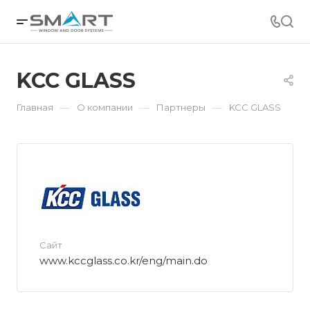
KCC GLASS
—
—
—
Главная
О компании
Партнеры
KCC GLASS
Сайт
www.kccglass.co.kr/eng/main.do