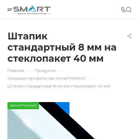
Штапик
стандартный 8 мм на
стеклопакет 40 мм
—
—
Главная
Продукты
—
Оконные профили пвх SmartTHERMO
Штапик стандартный 8 мм на стеклопакет 40 мм
SMARTTHERMO