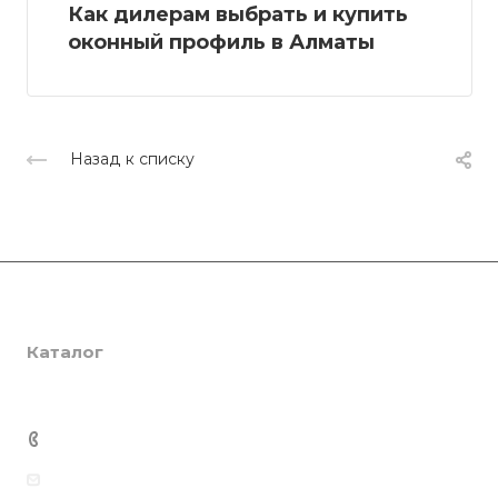
Как дилерам выбрать и купить
оконный профиль в Алматы
Назад к списку
Компания
Каталог
О компании
Сертификаты
Услуги
SmartPRO
Партнеры
SmartTHERMO
Консалтинг
+7 701 201 22 88
Отзывы
Weber 3
Ламинация
Медиацентр
info@smartprof.kz
Weber 5
Инженерная экспертиза